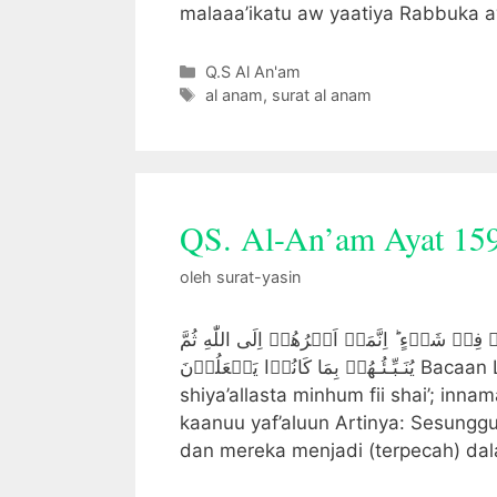
malaaa’ikatu aw yaatiya Rabbuka a
Kategori
Q.S Al An'am
Tag
al anam
,
surat al anam
QS. Al-An’am Ayat 15
oleh
surat-yasin
فِىۡ شَىۡءٍ‌ ؕ اِنَّمَاۤ اَمۡرُهُمۡ اِلَى اللّٰهِ ثُمَّ
يُنَـبِّـئُـهُمۡ بِمَا كَانُوۡا يَفۡعَلُوۡنَ Bacaan Latin: Innal laziina farraquu diinahum wa kaanuu
shiya’allasta minhum fii shai’; i
kaanuu yaf’aluun Artinya: Sesun
dan mereka menjadi (terpecah) da