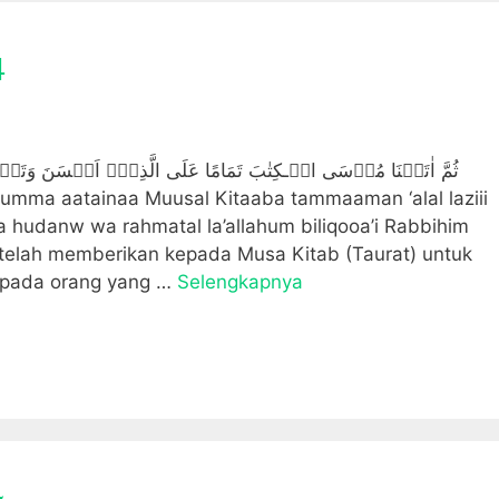
4
ثُمَّ اٰتَيۡنَا مُوۡسَى الۡـكِتٰبَ تَمَامًا عَلَى الَّذِىۡۤ اَحۡسَنَ وَتَفۡصِي
 wa hudanw wa rahmatal la’allahum biliqooa’i Rabbihim
telah memberikan kepada Musa Kitab (Taurat) untuk
epada orang yang …
Selengkapnya