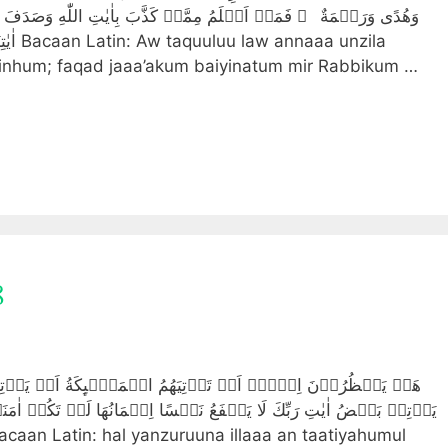
وَهُدًى وَرَحۡمَةٌ‌ ۚ فَمَنۡ اَظۡلَمُ مِمَّنۡ كَذَّبَ بِاٰيٰتِ اللّٰهِ وَصَدَ
unzila
minhum; faqad jaaa’akum baiyinatum mir Rabbikum …
8
هَلۡ يَنۡظُرُوۡنَ اِلَّاۤ اَنۡ تَاۡتِيَهُمُ الۡمَلٰۤٮِٕكَةُ اَوۡ يَاۡتِىَ رَ
يَاۡتِىۡ بَعۡضُ اٰيٰتِ رَبِّكَ لَا يَنۡفَعُ نَفۡسًا اِيۡمَانُهَا لَمۡ تَكُنۡ اٰ