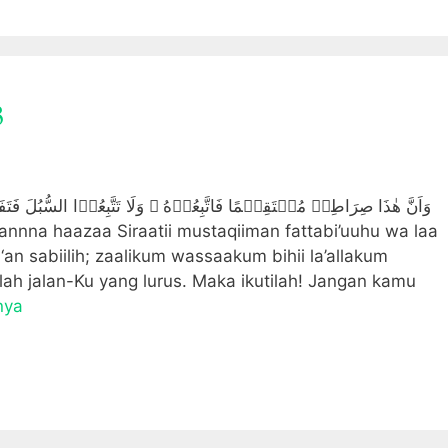
3
وَاَنَّ هٰذَا صِرَاطِىۡ مُسۡتَقِيۡمًا فَاتَّبِعُوۡهُ‌ ۚ وَلَا تَتَّبِعُوۡا السُّبُلَ ف
‘an sabiilih; zaalikum wassaakum bihii la’allakum
lah jalan-Ku yang lurus. Maka ikutilah! Jangan kamu
nya