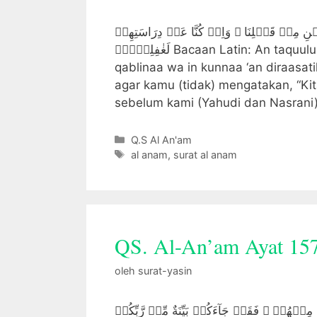
نِ مِنۡ قَبۡلِنَا ۖ وَاِنۡ كُنَّا عَنۡ دِرَاسَتِهِمۡ
لَغٰفِلِيۡنَۙ Bacaan Latin: An taquuluu innammaaa unzilal Kitaabu ‘alaa taaa’ifataini min
qablinaa wa in kunnaa ‘an diraasatih
agar kamu (tidak) mengatakan, “Ki
sebelum kami (Yahudi dan Nasrani
Kategori
Q.S Al An'am
Tag
al anam
,
surat al anam
QS. Al-An’am Ayat 15
oleh
surat-yasin
نۡهُمۡ‌ ۚ فَقَدۡ جَآءَكُمۡ بَيِّنَةٌ مِّنۡ رَّبِّكُمۡ