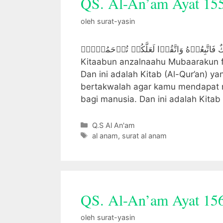
QS. Al-An’am Ayat 15
oleh
surat-yasin
زَلۡنٰهُ مُبٰرَكٌ فَاتَّبِعُوۡهُ وَاتَّقُوۡا لَعَلَّكُمۡ تُرۡحَمُوۡنَۙ
Kitaabun anzalnaahu Mubaarakun fa
Dan ini adalah Kitab (Al-Qur’an) y
bertakwalah agar kamu mendapat ra
bagi manusia. Dan ini adalah Kita
Kategori
Q.S Al An'am
Tag
al anam
,
surat al anam
QS. Al-An’am Ayat 15
oleh
surat-yasin