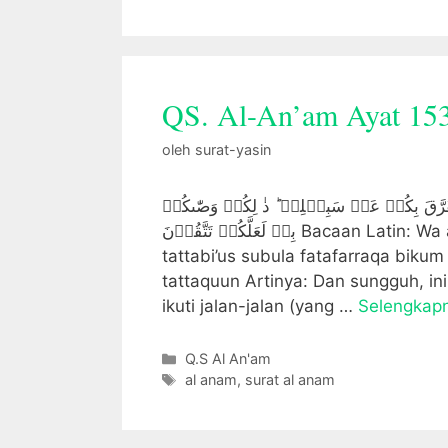
QS. Al-An’am Ayat 15
oleh
surat-yasin
َتَفَرَّقَ بِكُمۡ عَنۡ سَبِيۡلِهٖ‌ ؕ ذٰ لِكُمۡ وَصّٰٮكُمۡ
بِهٖ لَعَلَّكُمۡ تَتَّقُوۡنَ Bacaan Latin: Wa annna haazaa Siraatii mustaqiiman fattabi’uuhu wa laa
tattabi’us subula fatafarraqa bikum 
tattaquun Artinya: Dan sungguh, ini
ikuti jalan-jalan (yang …
Selengkap
Kategori
Q.S Al An'am
Tag
al anam
,
surat al anam