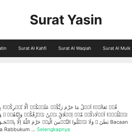
Surat Yasin
atin
Surat Al Kahfi
Surat Al Waqiah
Surat Al Mulk
1
قُلۡ تَعَالَوۡا اَتۡلُ مَا حَرَّمَ رَبُّكُمۡ عَلَيۡكُمۡ‌ اَلَّا تُشۡرِكُوۡا ب
تَقۡتُلُوۡۤا اَوۡلَادَكُمۡ مِّنۡ اِمۡلَاقٍ‌ؕ نَحۡنُ نَرۡزُقُكُمۡ وَاِيَّاهُمۡ‌ ۚ و
بَطَنَ‌ ۚ وَلَا تَقۡتُلُوا النَّفۡسَ الَّتِىۡ حَرَّمَ اللّٰهُ اِلَّا بِال Bacaan
rama Rabbukum …
Selengkapnya