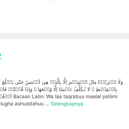
2
وَلَا تَقۡرَبُوۡا مَالَ الۡيَتِيۡمِ اِلَّا بِالَّتِىۡ هِىَ اَحۡسَنُ حَتّٰى يَبۡل
بِالۡقِسۡطِ‌ ۚ لَا نُـكَلِّفُ نَفۡسًا اِلَّا وُسۡعَهَا‌ ۚ وَاِذَا قُلۡتُمۡ فَاعۡ
maalal yatiimi
 yablugha ashuddahuu …
Selengkapnya