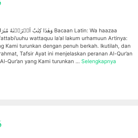
5
وَهٰذَا كِتٰبٌ اَنۡ Bacaan Latin: Wa haazaa
ttabi’uuhu wattaquu la’al lakum urhamuun Artinya:
ang Kami turunkan dengan penuh berkah. Ikutilah, dan
hmat, Tafsir Ayat ini menjelaskan peranan Al-Qur’an
b Al-Qur’an yang Kami turunkan …
Selengkapnya
6