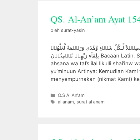
QS. Al-An’am Ayat 15
oleh
surat-yasin
ۡلاً لِّـكُلِّ شَىۡءٍ وَّهُدًى وَرَحۡمَةً لَّعَلَّهُمۡ
بِلِقَآءِ رَبِّهِمۡ يُؤۡمِنُوۡنَ Bacaan Latin: Summa aatainaa Muusal Kitaaba tammaaman ‘alal laziii
ahsana wa tafsiilal likulli shai’inw
yu’minuun Artinya: Kemudian Kami 
menyempurnakan (nikmat Kami) k
Kategori
Q.S Al An'am
Tag
al anam
,
surat al anam