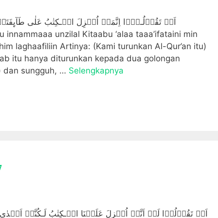
اَنۡ تَقُوۡلُـوۡۤا اِنَّمَاۤ اُنۡزِلَ الۡـكِتٰبُ عَلٰى طَآٮِٕفَتَيۡ
im laghaafiliin Artinya: (Kami turunkan Al-Qur’an itu)
tab itu hanya diturunkan kepada dua golongan
) dan sungguh, …
Selengkapnya
7
اَوۡ تَقُوۡلُوۡا لَوۡ اَنَّاۤ اُنۡزِلَ عَلَيۡنَا الۡـكِتٰبُ لَـكُنَّاۤ اَهۡدٰى مِ